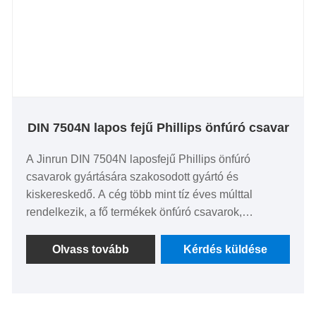
DIN 7504N lapos fejű Phillips önfúró csavar
A Jinrun DIN 7504N laposfejű Phillips önfúró
csavarok gyártására szakosodott gyártó és
kiskereskedő. A cég több mint tíz éves múlttal
rendelkezik, a fő termékek önfúró csavarok,
gipszkarton csavarok stb., A fő értékesítési piac Dél-
Amerika, Észak-Amerika, Európa, Délkelet-Ázsia és
Olvass tovább
Kérdés küldése
más országok.