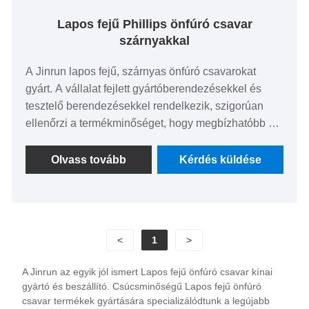
Lapos fejű Phillips önfúró csavar
szárnyakkal
A Jinrun lapos fejű, szárnyas önfúró csavarokat
gyárt. A vállalat fejlett gyártóberendezésekkel és
tesztelő berendezésekkel rendelkezik, szigorúan
ellenőrzi a termékminőséget, hogy megbízhatóbb és
tartósabb kötőelemeket biztosítson az ügyfeleknek.
Termékeinket széles körben használják különféle
Olvass tovább
Kérdés küldése
iparágakban, mint például a gépgyártás, az
építőipar, az autóipar stb., és az ügyfelek jól fogadják
őket.
<
1
>
A Jinrun az egyik jól ismert Lapos fejű önfúró csavar kínai
gyártó és beszállító. Csúcsminőségű Lapos fejű önfúró
csavar termékek gyártására specializálódtunk a legújabb