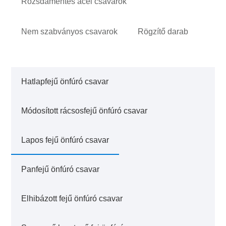
Rozsdamentes acél csavarok
Nem szabványos csavarok
Rögzítő darab
Hatlapfejű önfúró csavar
Módosított rácsosfejű önfúró csavar
Lapos fejű önfúró csavar
Panfejű önfúró csavar
Elhibázott fejű önfúró csavar