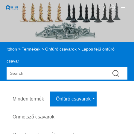
itthon
>
Termékek
>
Önfúró csavarok
> Lapos fejű önfúró
csavar
Minden termék
Önfúró csavarok
Önmetsző csavarok