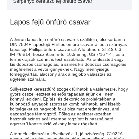
Serpenyő keretező fej önfúró csavar
Lapos fejű önfúró csavar
A Jinrun lapos fejű önfúró csavarok szállítója, elsősorban a
DIN 7504P laposfejű Phillips önfúró csavarral és a szárnyas
laposfejű Phillips önfúró csavarral. A fő átmérő ST2.9-6.3,
IFI #6-#14, hossz 9.5mm-től 100mm-ig, US 7/16 "-4", és a
termékrajzok szerint is testreszabható. Az ömlesztett vagy
kis dobozos csomagolás, a színes kis dobozos csomagolás
megfelelhet a vevői igényeknek. Nagy mennyiségű
tömeggyártás, alacsony árak a legjobb választás az
ügyfelek számára.
Süllyesztett keresztfúró szögek fúrhatók a vaslemezre, hogy
gyors összeillesztést és erős tapadást érjünk el, nem
könnyű leoldani. Építési és dekorációs projektekben a
különböző anyagok szorosan kombinálhatók, ami kisebb
költségeket és nagyobb fokú bizalmat eredményez, ami
gazdaságos fémrögzítő. Főleg az acélszerkezetben
használt színes acél csempe rögzített is használható
egyszerű konstrukció vékony lemez rögzített.
A termék jellemzői a következők: 1, jó szívósság: C1022A
anyag, hőkezelési technológia után, hogy elkerülje a törés