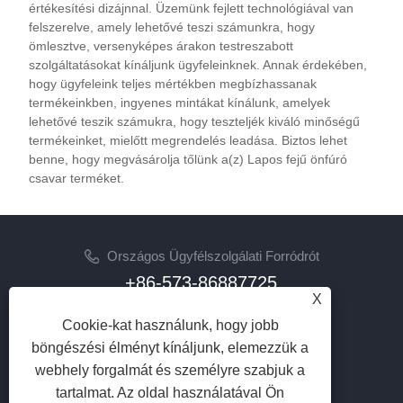
értékesítési dizájnnal. Üzemünk fejlett technológiával van
felszerelve, amely lehetővé teszi számunkra, hogy
ömlesztve, versenyképes árakon testreszabott
szolgáltatásokat kínáljunk ügyfeleinknek. Annak érdekében,
hogy ügyfeleink teljes mértékben megbízhassanak
termékeinkben, ingyenes mintákat kínálunk, amelyek
lehetővé teszik számukra, hogy teszteljék kiváló minőségű
termékeinket, mielőtt megrendelés leadása. Biztos lehet
benne, hogy megvásárolja tőlünk a(z) Lapos fejű önfúró
csavar terméket.
Országos Ügyfélszolgálati Forródrót
+86-573-86887725
X
Email
Cookie-kat használunk, hogy jobb
info@jinrunfasteners.com
böngészési élményt kínáljunk, elemezzük a
webhely forgalmát és személyre szabjuk a
KÖVESS MINKET
tartalmat. Az oldal használatával Ön