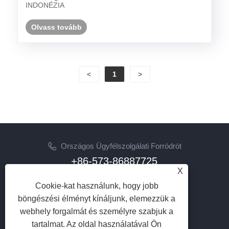
INDONÉZIA
Olvass tovább
<
1
>
Országos Ügyfélszolgálati Forródrót
+86-573-86887725
X
Email
Cookie-kat használunk, hogy jobb
info@jinrunfasteners.com
böngészési élményt kínáljunk, elemezzük a
webhely forgalmát és személyre szabjuk a
KÖVESS MINKET
tartalmat. Az oldal használatával Ön