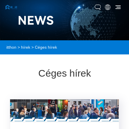
itthon
>
hírek
> Céges hírek
Céges hírek