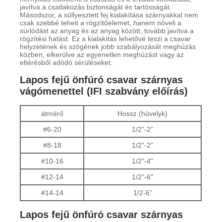
javítva a csatlakozás biztonságát és tartósságát.
Másodszor, a süllyesztett fej kialakítása szárnyakkal nem
csak szebbé teheti a rögzítőelemet, hanem növeli a
súrlódást az anyag és az anyag között, tovább javítva a
rögzítési hatást. Ez a kialakítás lehetővé teszi a csavar
helyzetének és szögének jobb szabályozását meghúzás
közben, elkerülve az egyenetlen meghúzást vagy az
eltérésből adódó sérüléseket.
Lapos fejű önfúró csavar szárnyas
vágómenettel (IFI szabvány előírás)
átmérő
Hossz (hüvelyk)
#6-20
1/2”-2”
#8-18
1/2”-2”
#10-16
1/2"-4"
#12-14
1/2"-6"
#14-14
1/2-6”
Lapos fejű önfúró csavar szárnyas