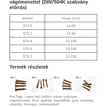
vágómenettel (DIN7504K szabvány
előírás)
átmérő
Hossz (mm)
ST3.5
13-50
ST4.2
13-50
ST4.8
13-100
ST5.5
13-150
ST6.3
13-150
Termék részletek
Hot Tags: Lapos fejű önfúró csavar szárnyas
vágómenettel, Kína, gyártók, beszállítók, gyár, minőség,
vásárlás, tömeges, testreszabott