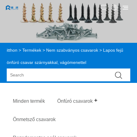
itthon
>
Termékek
>
Nem szabványos csavarok
> Lapos fejű
önfúró csavar szárnyakkal, vágómenettel
Minden termék
Önfúró csavarok
Önmetsző csavarok