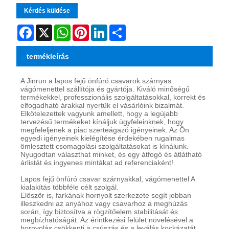
Kérdés küldése
Facebook
X
WhatsApp
Pinterest
LinkedIn
Share
termékleírás
A Jinrun a lapos fejű önfúró csavarok szárnyas
vágómenettel szállítója és gyártója. Kiváló minőségű
termékekkel, professzionális szolgáltatásokkal, korrekt és
elfogadható árakkal nyertük el vásárlóink ​​bizalmát.
Elkötelezettek vagyunk amellett, hogy a legújabb
tervezésű termékeket kínáljuk ügyfeleinknek, hogy
megfeleljenek a piac szerteágazó igényeinek. Az Ön
egyedi igényeinek kielégítése érdekében rugalmas
ömlesztett csomagolási szolgáltatásokat is kínálunk.
Nyugodtan választhat minket, és egy átfogó és átlátható
árlistát és ingyenes mintákat ad referenciaként!
Lapos fejű önfúró csavar szárnyakkal, vágómenettel A
kialakítás többféle célt szolgál.
Először is, farkának hornyolt szerkezete segít jobban
illeszkedni az anyához vagy csavarhoz a meghúzás
során, így biztosítva a rögzítőelem stabilitását és
megbízhatóságát. Az érintkezési felület növelésével a
hornyolás csökkenti a csúszás és a leválás kockázatát,