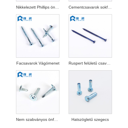
Nikkelezett Phillips önmetsző csavar
Cementcsavarok sokféle fejjel
Facsavarok Vágómenet
Ruspert felületű csavarok különböző színekben
Nem szabványos önfúró csavarok
Hatszögletű szegecs