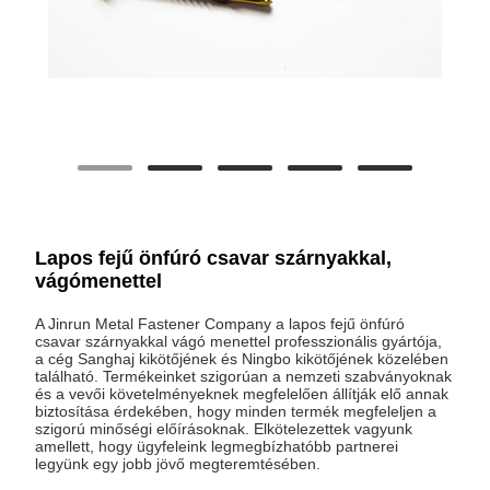
Lapos fejű önfúró csavar szárnyakkal,
vágómenettel
A Jinrun Metal Fastener Company a lapos fejű önfúró
csavar szárnyakkal vágó menettel professzionális gyártója,
a cég Sanghaj kikötőjének és Ningbo kikötőjének közelében
található. Termékeinket szigorúan a nemzeti szabványoknak
és a vevői követelményeknek megfelelően állítják elő annak
biztosítása érdekében, hogy minden termék megfeleljen a
szigorú minőségi előírásoknak. Elkötelezettek vagyunk
amellett, hogy ügyfeleink legmegbízhatóbb partnerei
legyünk egy jobb jövő megteremtésében.