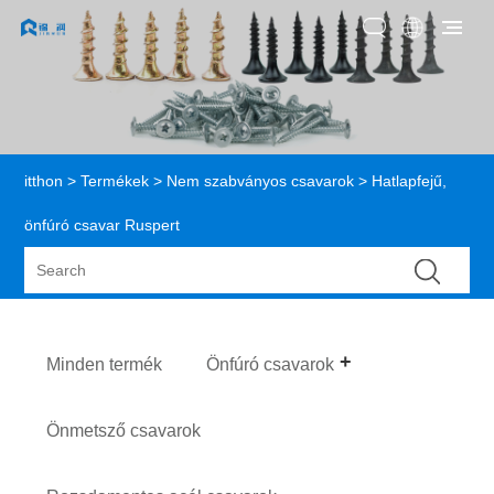
itthon
>
Termékek
>
Nem szabványos csavarok
> Hatlapfejű,
önfúró csavar Ruspert
Minden termék
Önfúró csavarok
Önmetsző csavarok