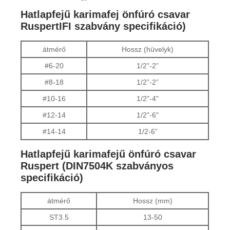
Hatlapfejű karimafej önfúró csavar
RuspertIFI szabvány specifikáció)
átmérő
Hossz (hüvelyk)
#6-20
1/2”-2”
#8-18
1/2”-2”
#10-16
1/2"-4"
#12-14
1/2"-6"
#14-14
1/2-6”
Hatlapfejű karimafejű önfúró csavar
Ruspert (DIN7504K szabványos
specifikáció)
átmérő
Hossz (mm)
ST3.5
13-50