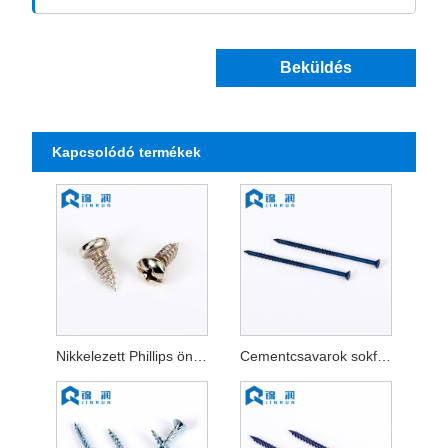
Beküldés
Kapcsolódó termékek
Nikkelezett Phillips önmetsző csavar
Cementcsavarok sokféle fejjel