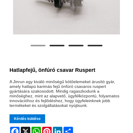
Hatlapfejű, önfúró csavar Ruspert
A Jinrun egy kiváló minőségű kötőelemeket árusító gyár,
amely hatlapú karimás fejű önfúró csavaros ruspert
gyártására szakosodott. Mindig ragaszkodunk a
minőséghez, mint az alapvető, ügyfélközpontú, folyamatos
innovációhoz és fejlődéshez, hogy ügyfeleinknek jobb
termékeket és szolgáltatásokat nyújtsunk.
Kérdés küldése
Facebook
X
WhatsApp
Pinterest
LinkedIn
Share