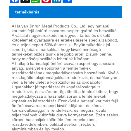
termékleírás
A Haiyan Jinrun Metal Products Co., Ltd. egy hatlapú
karimás fejű önfúró csavaros ruspert gyártó és beszállító.
A vállalat nagykereskedelmi, egyedi, tartós és előkelő
kötőelemek gyártására és értékesítésére specializálódott,
és a teljes export 60%-át teszi ki. Együttműködünk jól
ismert globális márkákkal, hogy kiváló minőségű
termékeket biztosítsunk a legjobb áron. Bízunk benne,
hogy minőségi szállítója lehetünk Kínában.
A hatlapú karimafejű önfúró csavar ruspert egy speciális
anyag, amelyet elsősorban a fémtermékek
rozsdásodásának megakadályozására használnak. Kiváló
rozsdagátló tulajdonságokkal rendelkezik, és hatékonyan
védi a fémfelületet a korróziótól és az oxidációtól.
Ugyanakkor jó tapadással és kopásállósággal is
rendelkezik, és szilárdan rögzíthető a fémfelülethez, hogy
megakadályozza a használat során a fémtermékek
kopását és károsodását. Ezenkívül a hatlapú karimás fejű
önfúró csavaros ruspert kiváló időjárás- és kémiai
korrózióállósággal is rendelkezik, és megőrzi kiváló
teljesítményét különféle durva környezetben. Ezért széles
körben használják különféle fémtermékekben,
rozsdavédelemben, például acélban, rézben,
alumíniumban és így tovább.