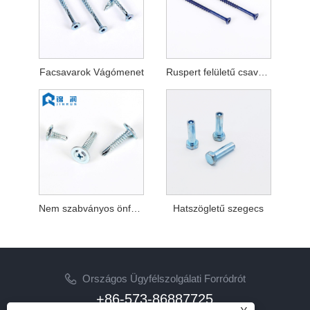
Facsavarok Vágómenet
Ruspert felületű csavarok különböző színekben
Nem szabványos önfúró csavarok
Hatszögletű szegecs
Országos Ügyfélszolgálati Forródrót
+86-573-86887725