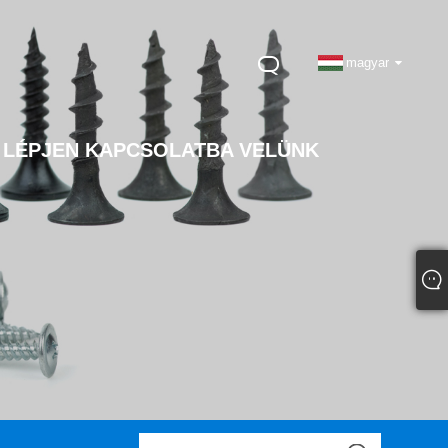
magyar
LÉPJEN KAPCSOLATBA VELÜNK