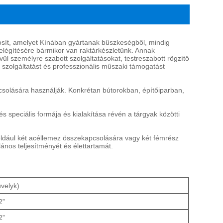
osít, amelyet Kínában gyártanak büszkeségből, mindig
kielégítésére bármikor van raktárkészletünk. Annak
l személyre szabott szolgáltatásokat, testreszabott rögzítő
 szolgáltatást és professzionális műszaki támogatást
solására használják. Konkrétan bútorokban, építőiparban,
 speciális formája és kialakítása révén a tárgyak közötti
éldául két acéllemez összekapcsolására vagy két fémrész
ános teljesítményét és élettartamát.
velyk)
2”
2”