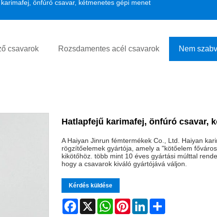
 karimafej, önfúró csavar, kétmenetes gépi menet
ő csavarok
Rozsdamentes acél csavarok
Nem szabv
Hatlapfejű karimafej, önfúró csavar,
A Haiyan Jinrun fémtermékek Co., Ltd. Haiyan kar
rögzítőelemek gyártója, amely a "kötőelem főváros
kikötőhöz. több mint 10 éves gyártási múlttal rend
hogy a csavarok kiváló gyártójává váljon.
Kérdés küldése
Facebook
X
WhatsApp
Pinterest
LinkedIn
Share