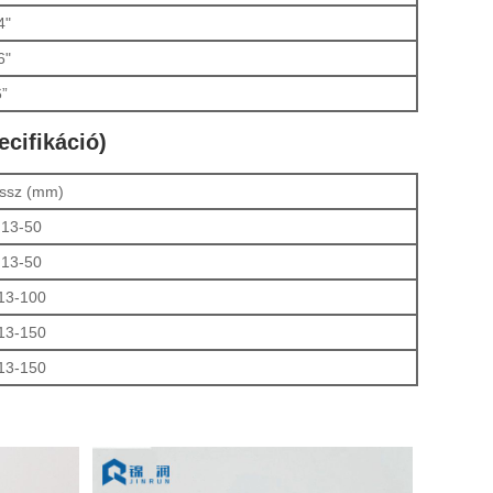
4"
6"
6”
cifikáció)
ssz (mm)
13-50
13-50
13-100
13-150
13-150