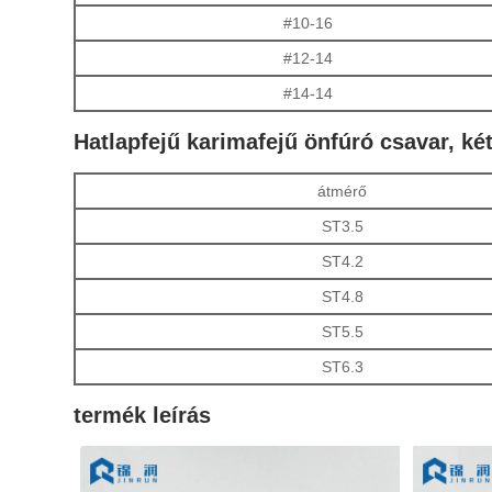
#10-16
#12-14
#14-14
Hatlapfejű karimafejű önfúró csavar, k
átmérő
ST3.5
ST4.2
ST4.8
ST5.5
ST6.3
termék leírás