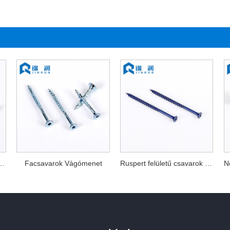
arok sokféle fejjel
Facsavarok Vágómenet
Ruspert felületű csavarok különböző színekben