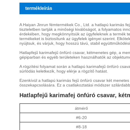
termékleírás
A Haiyan Jinrun fémtermékek Co., Ltd. a hatlapú karimás f
tiszteletben tartják a minőségi kiválóságot, a folyamatos in
érdekében, hogy megkönnyítsük az ügyfeleknek a termék telj
termékeket is biztosítunk az ügyfelek igényei szerint. Elkö
nyújtsuk, és várjuk, hogy hosszú távú, stabil együttműködési 
Hatlapfejű karimafejű önfúró csavar, kétmenetes gép, a me
gépiparban és egyéb területeken használhatók az objektumo
A rögzítési folyamat során a hatlapú karimafejű önfúró csav
súrlódás keletkezik, hogy elérje a rögzítő hatást.
Ezenkívül a hatlapú karimás fejű önfúró csavar két menetes
összekapcsolására. Ez a csatlakoztatási módszer szilárdabbá 
Hatlapfejű karimafej önfúró csavar, ké
átmérő
#6-20
#8-18