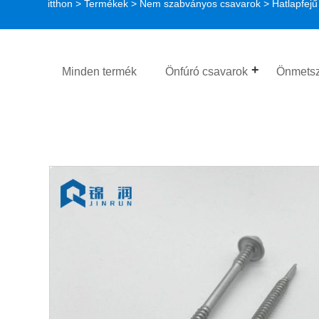
itthon
>
Termékek
>
Nem szabványos csavarok
> Hatlapfejű
Minden termék
Önfúró csavarok
Önmetsz