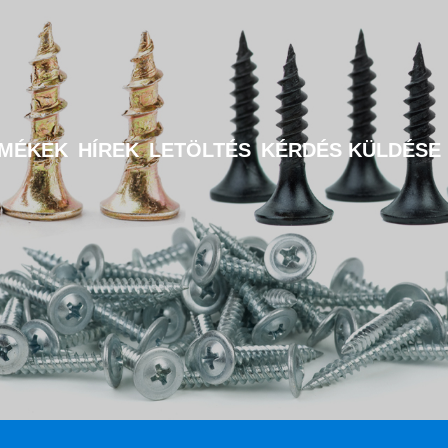
MÉKEK
HÍREK
LETÖLTÉS
KÉRDÉS KÜLDÉSE