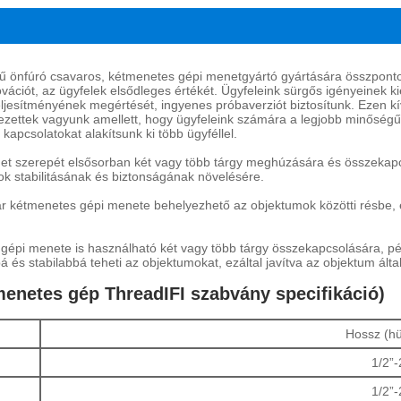
ejű önfúró csavaros, kétmenetes gépi menetgyártó gyártására összpont
novációt, az ügyfelek elsődleges értékét. Ügyfeleink sürgős igényeinek 
esítményének megértését, ingyenes próbaverziót biztosítunk. Ezen kívü
telezettek vagyunk amellett, hogy ügyfeleink számára a legjobb minőségű
kapcsolatokat alakítsunk ki több ügyféllel.
net szerepét elsősorban két vagy több tárgy meghúzására és összekapc
k stabilitásának és biztonságának növelésére.
ar kétmenetes gépi menete behelyezhető az objektumok közötti résbe, és
 gépi menete is használható két vagy több tárgy összekapcsolására, p
és stabilabbá teheti az objektumokat, ezáltal javítva az objektum által
tmenetes gép ThreadIFI szabvány specifikáció)
Hossz (hü
1/2”-
1/2”-