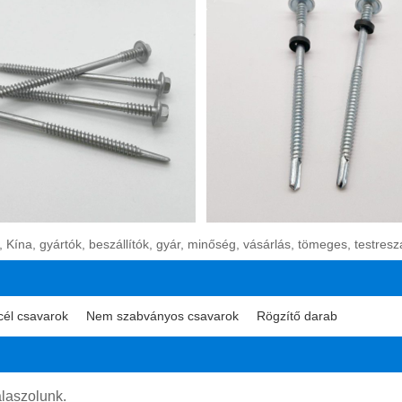
 Kína, gyártók, beszállítók, gyár, minőség, vásárlás, tömeges, testresz
él csavarok
Nem szabványos csavarok
Rögzítő darab
álaszolunk.