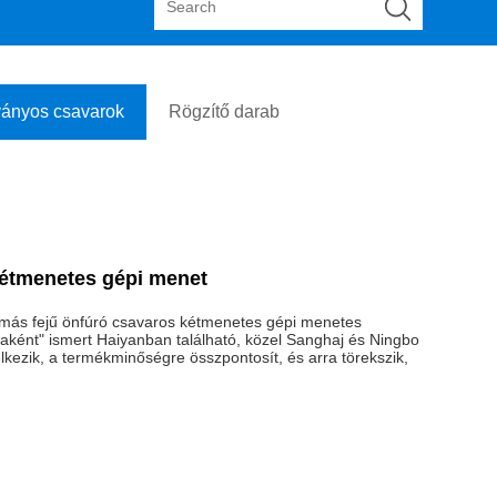
ányos csavarok
Rögzítő darab
 kétmenetes gépi menet
imás fejű önfúró csavaros kétmenetes gépi menetes
aként" ismert Haiyanban található, közel Sanghaj és Ningbo
elkezik, a termékminőségre összpontosít, és arra törekszik,