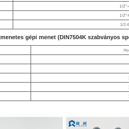
1/2"-
1/2"-
1/2-
étmenetes gépi menet (DIN7504K szabványos spe
Ho