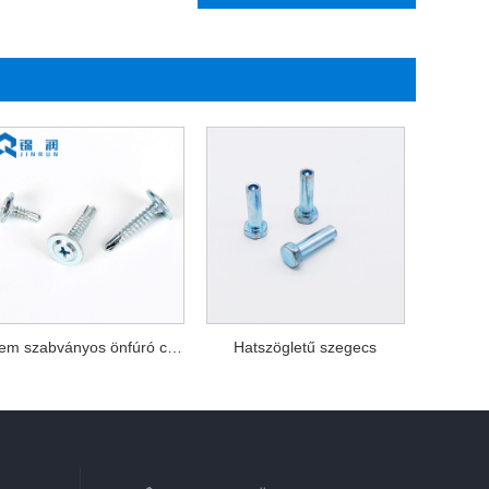
Nem szabványos önfúró csavarok
Hatszögletű szegecs