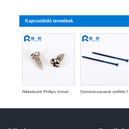
Kapcsolódó termékek
Nikkelezett Phillips önmetsző csavar
Cementcsav