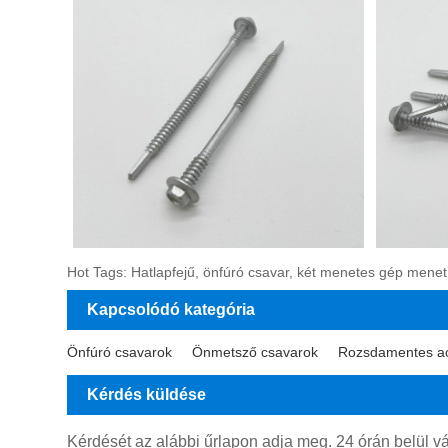
Hot Tags: Hatlapfejű, önfúró csavar, két menetes gép menet,
Kapcsolódó kategória
Önfúró csavarok
Önmetsző csavarok
Rozsdamentes ac
Kérdés küldése
Kérdését az alábbi űrlapon adja meg. 24 órán belül v