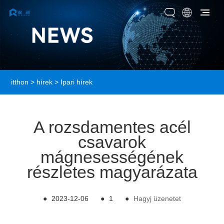
itthon
>
hírek
>
Ipari hírek
A rozsdamentes acél
csavarok
mágnesességének
részletes magyarázata
●
2023-12-06
●
1
●
Hagyj üzenetet