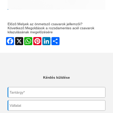
Előző:
Melyek az önmetsző csavarok jellemzői?
Következő:
Megoldások a rozsdamentes acél csavarok
kilazulásának megelőzésére
Facebook
X
WhatsApp
Pinterest
LinkedIn
Share
Kérdés küldése