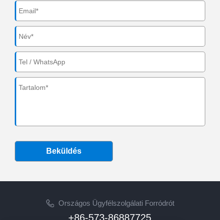
Beküldés
Országos Ügyfélszolgálati Forródrót
+86-573-86887725