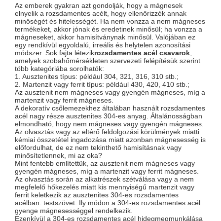
Az emberek gyakran azt gondolják, hogy a mágnesek
elnyelik a rozsdamentes acélt, hogy ellenőrizzék annak
minőségét és hitelességét. Ha nem vonzza a nem mágneses
termékeket, akkor jónak és eredetinek minősül; ha vonzza a
mágneseket, akkor hamisítványnak minősül. Valójában ez
egy rendkívül egyoldalú, irreális és helytelen azonosítási
módszer. Sok fajta létezik
rozsdamentes acél csavarok
,
amelyek szobahőmérsékleten szervezeti felépítésük szerint
több kategóriába sorolhatók:
1. Ausztenites típus: például 304, 321, 316, 310 stb.;
2. Martenzit vagy ferrit típus: például 430, 420, 410 stb.;
Az ausztenit nem mágneses vagy gyengén mágneses, míg a
martenzit vagy ferrit mágneses.
A dekoratív csőlemezekhez általában használt rozsdamentes
acél nagy része ausztenites 304-es anyag. Általánosságban
elmondható, hogy nem mágneses vagy gyengén mágneses.
Az olvasztás vagy az eltérő feldolgozási körülmények miatti
kémiai összetétel ingadozása miatt azonban mágnesesség is
előfordulhat, de ez nem tekinthető hamisításnak vagy
minősítetlennek, mi az oka?
Mint fentebb említettük, az ausztenit nem mágneses vagy
gyengén mágneses, míg a martenzit vagy ferrit mágneses.
Az olvasztás során az alkatrészek szétválása vagy a nem
megfelelő hőkezelés miatt kis mennyiségű martenzit vagy
ferrit keletkezik az ausztenites 304-es rozsdamentes
acélban. testszövet. Ily módon a 304-es rozsdamentes acél
gyenge mágnesességgel rendelkezik.
Ezenkívül a 304-es rozsdamentes acél hidegmegmunkálása