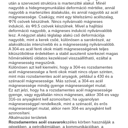
után a szervezeti struktúra is martenzitté alakul. Minél
nagyobb a hidegmegmunkálási deformáció mértéke, annál
nagyobb a martenzites átalakulás, és annál nagyobb az acél
mágnesessége. Csakúgy, mint egy tételszámú acélszalag,
Φ76 csövek készülnek. Nincs nyilvánvaló mágneses
indukció, és Φ9,5 csövek készülnek. Mivel a hajlítási
deformáció nagyobb, a mágneses indukció nyilvánvalóbb
lesz. A négyzet alakú téglalap alakú cső deformációja
nagyobb, mint a kerek csőé, különösen a sarokrészé, az
alakváltozás intenzívebb és a mágnesesség nyilvánvalóbb.
A 304-es acél fenti okok miatti mágnesességének teljes
kiküszöbölése érdekében a stabil ausztenit szerkezet magas
hőmérsékletű oldatos kezeléssel visszaállítható, ezáltal a
mágnesesség megszűnik.
Különösen azt kell kiemelni, hogy a 304-es rozsdamentes
acél mágnesessége a fenti okok miatt nincs olyan szinten,
mint más rozsdamentes acél anyagok, például a 430 és a
szénacél mágnesessége. Más szóval, a 304-es acél
mágnesessége mindig gyenge mágnesességet mutat.
Ez azt jelzi, hogy ha a rozsdamentes acél mágnesessége
gyenge, vagy egyáltalán nincs mágneses, akkor 304-es vagy
316-os anyagként kell azonosítani; ha ugyanolyan
mágnesességgel rendelkezik, mint a szénacél, és erős
mágnesességet mutat, akkor nem 304-es anyagként kell
azonosítani.
Alkalmazási területek
Rozsdamentes acél csavarok
széles körben használják a
gépekben, a petrolkémiában, a kommunikációban, a