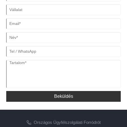
Beküldés
Országos Ügyfélszolgálati Forródrót