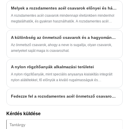
megoldások preferált szállítójává tesz
bennünket.
Melyek a rozsdamentes acél csavarok előnyei és hátrányai?
A rozsdamentes acél csavarok mindennapi életünkben mindenhol
megtalálhatók, és gyakran használhatók. A rozsdamentes acél
csavarok nagyon praktikusak. De ismered néhány előnyeit és
hátrányait? Nézzük meg együtt
A különbség az önmetsző csavarok és a hagyományos csavarok között
Az önmetsző csavarok, ahogy a neve is sugallja, olyan csavarok,
amelyeket saját maga is csavarozhat.
A nylon rögzítőanyák alkalmazási területei
A nylon rögzítőanyák, mint speciális anyaanya kialakítás integrált
nylon alátétekkel, fő előnyük a kiváló rugalmasságuk és
szívósságuk. Amikor a csavar szorosan illeszkedik ehhez az
anyához, és meg van húzva, a nylon alátét anyagtulajdonságai miatt
Fedezze fel a rozsdamentes acél önmetsző csavarok jellemzőit
mérsékelt nyomást generál az érintkezési felületen, ami az anya
finom és hatékony rugalmas deformációját okozza a menet axiális
és sugárirányában.
Kérdés küldése