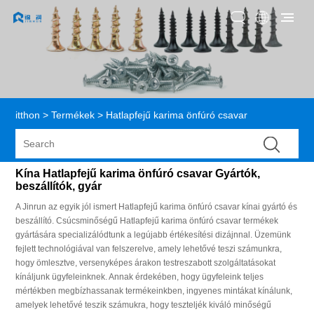
itthon
>
Termékek
>
Hatlapfejű karima önfúró csavar
Kína Hatlapfejű karima önfúró csavar Gyártók,
beszállítók, gyár
A Jinrun az egyik jól ismert Hatlapfejű karima önfúró csavar kínai gyártó és
beszállító. Csúcsminőségű Hatlapfejű karima önfúró csavar termékek
gyártására specializálódtunk a legújabb értékesítési dizájnnal. Üzemünk
fejlett technológiával van felszerelve, amely lehetővé teszi számunkra,
hogy ömlesztve, versenyképes árakon testreszabott szolgáltatásokat
kínáljunk ügyfeleinknek. Annak érdekében, hogy ügyfeleink teljes
mértékben megbízhassanak termékeinkben, ingyenes mintákat kínálunk,
amelyek lehetővé teszik számukra, hogy teszteljék kiváló minőségű