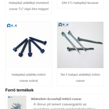
Hatlapfejű alátétfejű önmetsző
DIN 571 hatlapfejű facsavar
csavar T17 vágó éles heggyel
Hatlapfejű alátétfej önfúró
Tek 5 hatlapú alátétfejű önfúró
csavar szárral
csavar
Forró termékek
Módosított rácsosfejű önfúró csavar
A Jinrun jól ismert csavargyártó az
iparágban, a termék minőségbiztosítása,