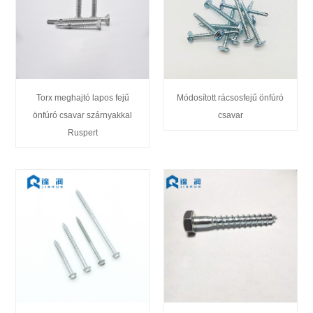
Torx meghajtó lapos fejű
Módosított rácsosfejű önfúró
önfúró csavar szárnyakkal
csavar
Ruspert