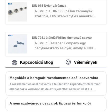
az ISO9001 gyártási és irányítási
DIN 985 Nylon záróanya
minőségirányítási rendszerrel, hogy
A Jinrun a DIN 985 nejlon záróanyák
biztosítsa hogy az egyes termékek
szállítója, DIN szabványt és amerikai
minősége és teljesítménye elérje a
szabványt, termékleírásokat az M6-M24,
legmagasabb színvonalat. A cég termékei
US 1/4-1 "-ból, kiváló minőségű nylon
nemcsak a hazai piacon jó hírnévnek
záróanya gyártó.
örvendenek, hanem számos tengerentúli
DIN 7981 ütőfejű Phillips önmetsző csavar
országba és régióba is exportálják, és az
A Jinrun Fastener Company egy
ügyfelek mélyen megbíznak és dicsérik
nagykereskedő és gyár, amely a DIN
őket.
7981 Pan Head Phillips önmetsző
csavarok gyártására szakosodott. A
Kapcsolódó Blog
Vélemények
vállalat dinamikus szakembergárdával
rendelkezik, akik mindig elkötelezettek a
technológiai innováció iránt, válaszul a
Megoldás a beragadt rozsdamentes acél csavarokra
vevők kiváló minőség és megbízhatóság
iránti változó igényeire. Legyen szó
A rozsdamentes acél csavarok a felületükön képződő oxidfilm miatt
bonyolult terméktervezésről,
ellenállnak a korróziónak, de ez is jelenthet némi kihívást. Ha
anyagválasztásról vagy bonyolult gyártási
szennyeződés halmozódik fel a meneteken, vagy a csavarokat
folyamatokról, a kivételes rögzítési
túlságosan meghúzzák, a csavarok beszorulhatnak. Ebben a
megoldásokra való töretlen
A nem szabványos csavarok típusai és funkciói
helyzetben a következő megoldásokat próbálhatjuk ki:
összpontosításunk a kiváló rögzítési